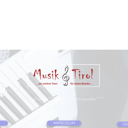
© 2019 ***Tiroler Partymander***
IMPRESSUM
DA