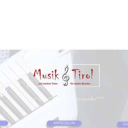
© 2019 ***Tiroler Partymander***
IMPRESSUM
DA