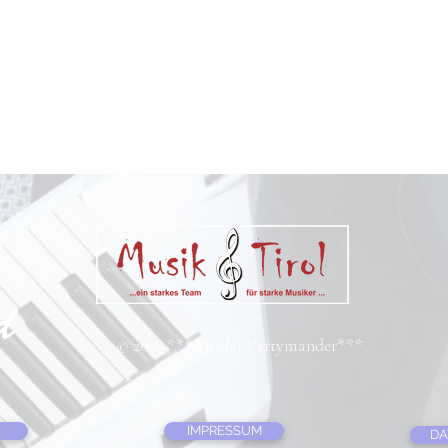
© 2019 ***Tiroler Partymander***
IMPRESSUM
DA